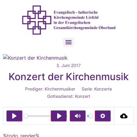
3. Juni 2017
Konzert der Kirchenmusik
Prediger:
Kirchenmusiker
Serie:
Konzerte
Gottesdienst:
Konzert
00:00
Play
Play
Mute
Settings
%todo_render%