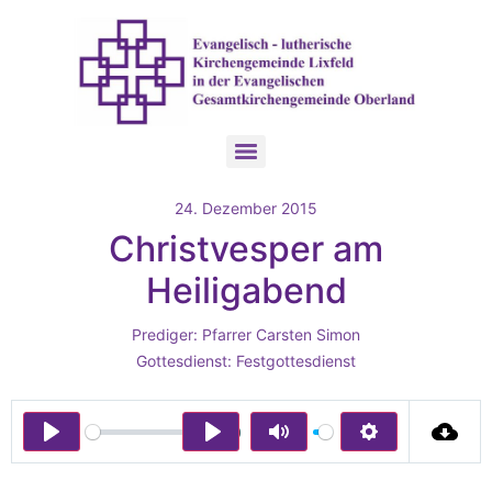
24. Dezember 2015
Christvesper am
Heiligabend
Prediger:
Pfarrer Carsten Simon
Gottesdienst:
Festgottesdienst
00:00
Play
Play
Mute
Settings