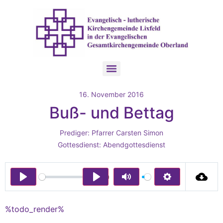
16. November 2016
Buß- und Bettag
Prediger:
Pfarrer Carsten Simon
Gottesdienst:
Abendgottesdienst
00:00
Play
Play
Mute
Settings
%todo_render%