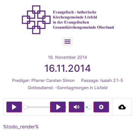
16. November 2014
16.11.2014
Prediger:
Pfarrer Carsten Simon
Passage:
Isaiah 2:1-5
Gottesdienst:
-Sonntagmorgen in Lixfeld
00:00
Play
Play
Mute
Settings
%todo_render%