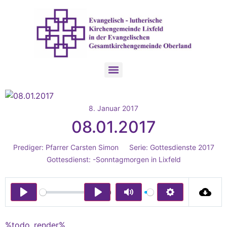
8. Januar 2017
08.01.2017
Prediger:
Pfarrer Carsten Simon
Serie:
Gottesdienste 2017
Gottesdienst:
-Sonntagmorgen in Lixfeld
00:00
Play
Play
Mute
Settings
%todo_render%