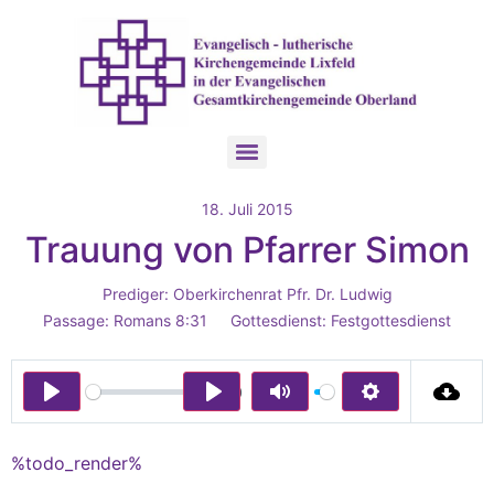
18. Juli 2015
Trauung von Pfarrer Simon
Prediger:
Oberkirchenrat Pfr. Dr. Ludwig
Passage:
Romans 8:31
Gottesdienst:
Festgottesdienst
00:00
Play
Play
Mute
Settings
%todo_render%