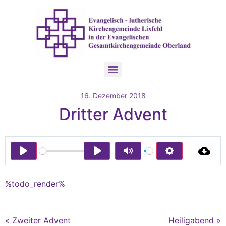
16. Dezember 2018
Dritter Advent
00:00
Play
Play
Mute
Settings
%todo_render%
« Zweiter Advent
Heiligabend »