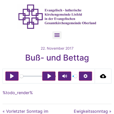
22. November 2017
Buß- und Bettag
00:00
Play
Play
Mute
Settings
%todo_render%
« Vorletzter Sonntag im
Ewigkeitssonntag »