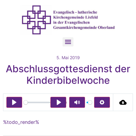
5. Mai 2019
Abschlussgottesdienst der
Kinderbibelwoche
00:00
Play
Play
Mute
Settings
%todo_render%