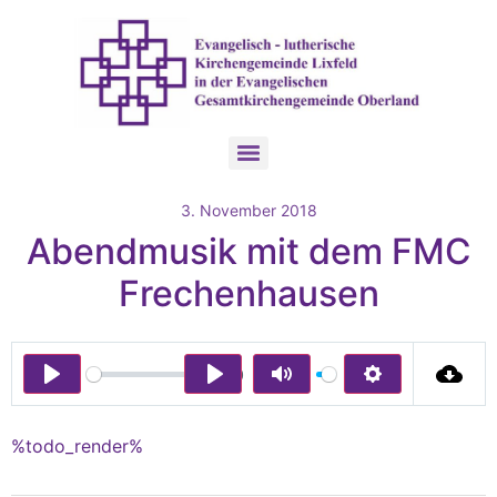
3. November 2018
Abendmusik mit dem FMC
Frechenhausen
00:00
Play
Play
Mute
Settings
%todo_render%