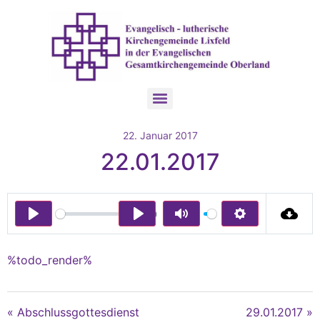
22. Januar 2017
22.01.2017
00:00
Play
Play
Mute
Settings
%todo_render%
« Abschlussgottesdienst
29.01.2017 »