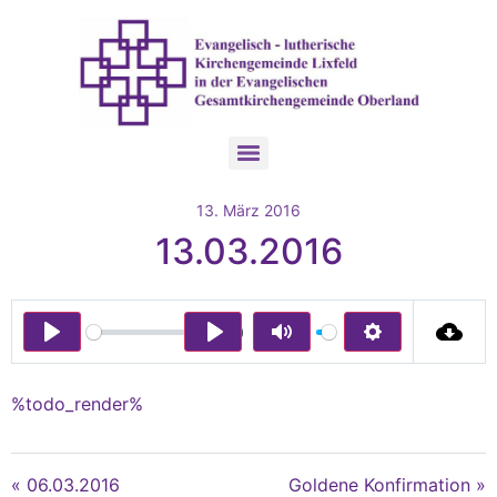
13. März 2016
13.03.2016
00:00
Play
Play
Mute
Settings
%todo_render%
« 06.03.2016
Goldene Konfirmation »