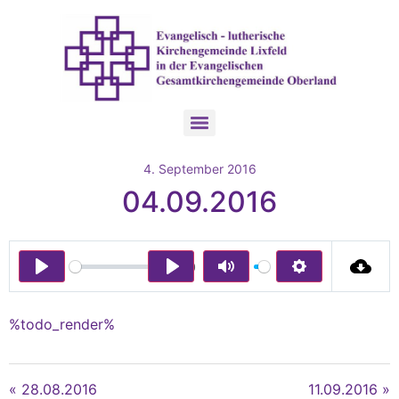
4. September 2016
04.09.2016
00:00
Play
Play
Mute
Settings
%todo_render%
« 28.08.2016
11.09.2016 »