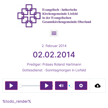
2. Februar 2014
02.02.2014
Prediger:
Präses Roland Hartmann
Gottesdienst:
-Sonntagmorgen in Lixfeld
00:00
Play
Play
Mute
Settings
%todo_render%