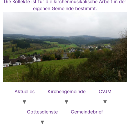
Die Kollekte ist für die kirchenmusikalische Arbeit in der
eigenen Gemeinde bestimmt.
Aktuelles
Kirchengemeinde
CVJM
Gottesdienste
Gemeindebrief